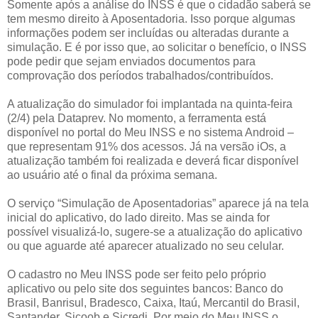
Somente após a análise do INSS é que o cidadão saberá se
tem mesmo direito à Aposentadoria. Isso porque algumas
informações podem ser incluídas ou alteradas durante a
simulação. E é por isso que, ao solicitar o benefício, o INSS
pode pedir que sejam enviados documentos para
comprovação dos períodos trabalhados/contribuídos.
A atualização do simulador foi implantada na quinta-feira
(2/4) pela Dataprev. No momento, a ferramenta está
disponível no portal do Meu INSS e no sistema Android –
que representam 91% dos acessos. Já na versão iOs, a
atualização também foi realizada e deverá ficar disponível
ao usuário até o final da próxima semana.
O serviço “Simulação de Aposentadorias” aparece já na tela
inicial do aplicativo, do lado direito. Mas se ainda for
possível visualizá-lo, sugere-se a atualização do aplicativo
ou que aguarde até aparecer atualizado no seu celular.
O cadastro no Meu INSS pode ser feito pelo próprio
aplicativo ou pelo site dos seguintes bancos: Banco do
Brasil, Banrisul, Bradesco, Caixa, Itaú, Mercantil do Brasil,
Santander, Sicoob e Sicredi. Por meio do Meu INSS o