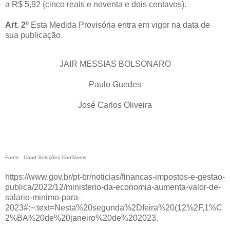
a R$ 5,92 (cinco reais e noventa e dois centavos).
Art. 2º
Esta Medida Provisória entra em vigor na data de
sua publicação.
JAIR MESSIAS BOLSONARO
Paulo Guedes
José Carlos Oliveira
Fonte: Coad Soluções Confiáveis
https://www.gov.br/pt-br/noticias/financas-impostos-e-gestao-
publica/2022/12/ministerio-da-economia-aumenta-valor-de-
salario-minimo-para-
2023#:~:text=Nesta%20segunda%2Dfeira%20(12%2F,1%C
2%BA%20de%20janeiro%20de%202023.