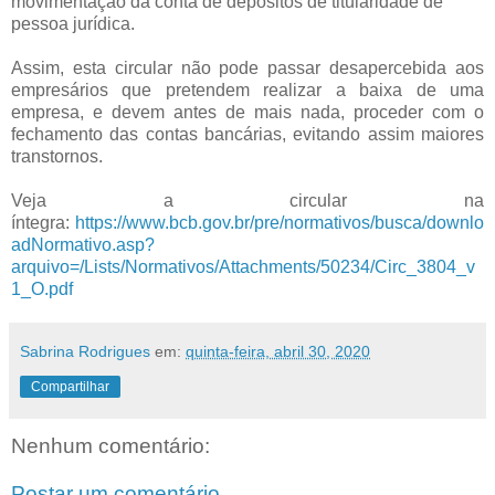
movimentação da conta de depósitos de titularidade de
pessoa jurídica.
Assim, esta circular não pode passar desapercebida aos
empresários que pretendem realizar a baixa de uma
empresa, e devem antes de mais nada, proceder com o
fechamento das contas bancárias, evitando assim maiores
transtornos.
Veja a circular na
íntegra:
https://www.bcb.gov.br/pre/normativos/busca/downlo
adNormativo.asp?
arquivo=/Lists/Normativos/Attachments/50234/Circ_3804_v
1_O.pdf
Sabrina Rodrigues
em:
quinta-feira, abril 30, 2020
Compartilhar
Nenhum comentário:
Postar um comentário