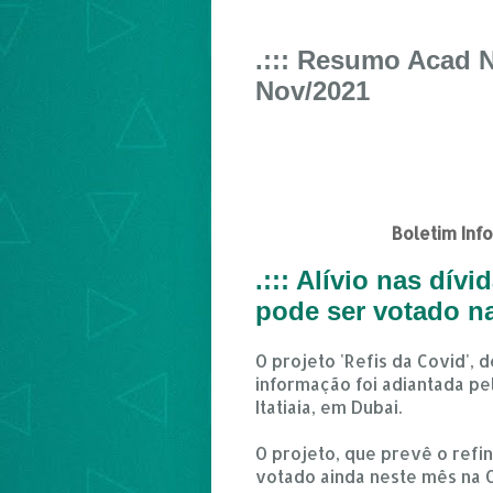
.::: Resumo Acad N
Nov/2021
Boletim Inf
.::: Alívio nas dív
pode ser votado 
O projeto 'Refis da Covid',
informação foi adiantada pe
Itatiaia, em Dubai.
O projeto, que prevê o refi
votado ainda neste mês na 