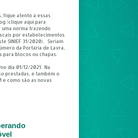
fique atento à essas
g (clique aqui para
or uma norma trazendo
scais por estabelecimentos
te SINIEF 31/2020). Seriam
Número da Portaria de Lavra,
 para blocos ou chapas.
mo dia 01/12/2021. Na
rão prestadas, e também o
1 e como são as novas
perando
óvel