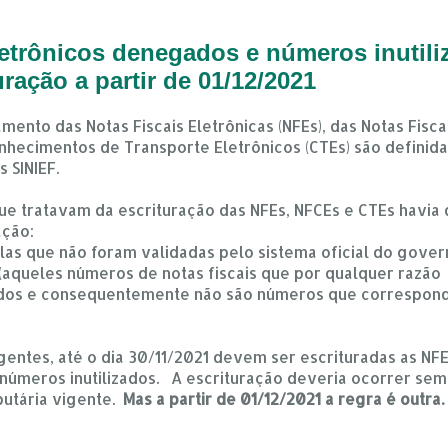
letrônicos denegados e números inutil
ração a partir de 01/12/2021
mento das Notas Fiscais Eletrônicas (NFEs), das Notas Fisc
onhecimentos de Transporte Eletrônicos (CTEs) são definid
s SINIEF.
 que tratavam da escrituração das NFEs, NFCEs e CTEs hav
ação:
las que não foram validadas pelo sistema oficial do govern
 (aqueles números de notas fiscais que por qualquer razão 
ados e consequentemente não são números que correspond
entes, até o dia 30/11/2021 devem ser escrituradas as NF
úmeros inutilizados. A escrituração deveria ocorrer sem
butária vigente.
Mas a partir de 01/12/2021 a regra é outra.