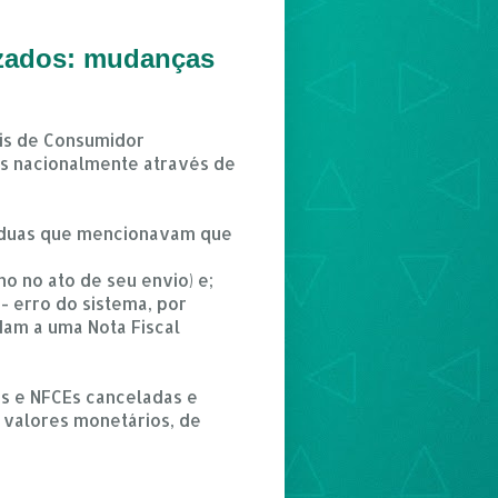
izados: mudanças
ais de Consumidor
as nacionalmente através de
ia duas que mencionavam que
o no ato de seu envio) e;
- erro do sistema, por
am a uma Nota Fiscal
Es e NFCEs canceladas e
 valores monetários, de