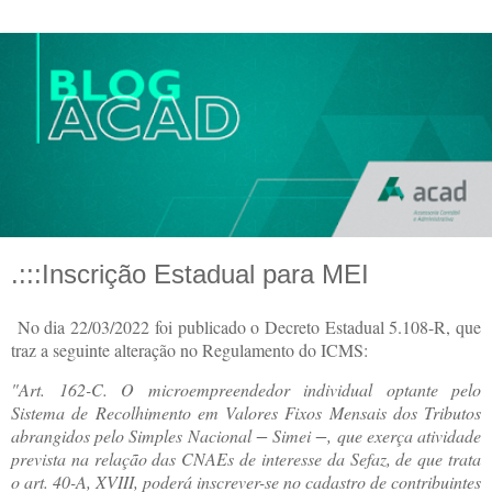
.:::Inscrição Estadual para MEI
No dia 22/03/2022 foi publicado o Decreto Estadual 5.108-R, que
traz a seguinte alteração no Regulamento do ICMS:
"Art. 162-C. O microempreendedor individual optante pelo
Sistema de Recolhimento em Valores Fixos Mensais dos Tributos
abrangidos pelo Simples Nacional − Simei −, que exerça atividade
prevista na relação das CNAEs de interesse da Sefaz, de que trata
o art. 40-A, XVIII, poderá inscrever-se no cadastro de contribuintes