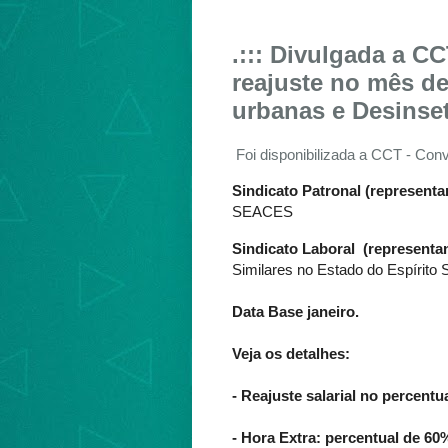
.::: Divulgada a C
reajuste no mês de
urbanas e Desinse
F
oi disponibilizada a CCT - Con
Sindicato Patronal (represent
SEACES
Sindicato Laboral (represent
Similares no Estado do Espírito 
Data Base janeiro
.
Veja os detalhes:
- Reajuste salarial no percentua
- Hora Extra: percentual de 60