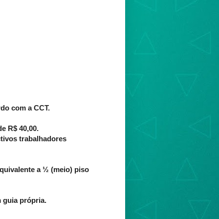
ordo com a CCT.
de R$ 40,00.
tivos trabalhadores
uivalente a ½ (meio) piso
 guia própria.