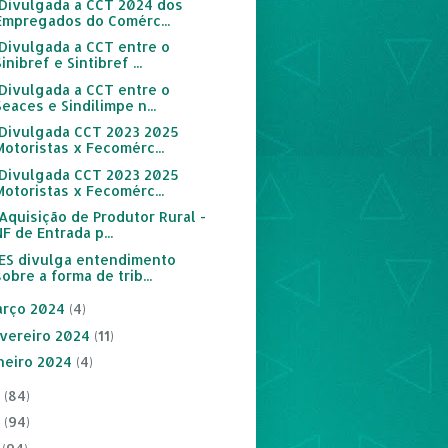
:: Divulgada a CCT 2024 dos
Empregados do Comérc...
: Divulgada a CCT entre o
Sinibref e Sintibref ...
: Divulgada a CCT entre o
Seaces e Sindilimpe n...
:: Divulgada CCT 2023 2025
Motoristas x Fecomérc...
:: Divulgada CCT 2023 2025
Motoristas x Fecomérc...
: Aquisição de Produtor Rural -
NF de Entrada p...
:: ES divulga entendimento
sobre a forma de trib...
rço 2024
(4)
vereiro 2024
(11)
neiro 2024
(4)
3
(84)
2
(94)