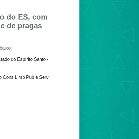
do do ES, com
le de pragas
baixo:
ado do Espírito Santo -
o Cons Limp Pub e Serv