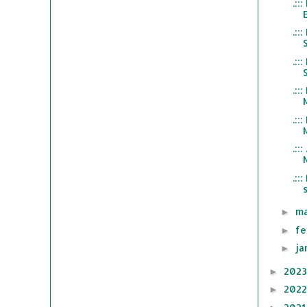
.:
.::
.::
.:
.:
.::
.:
ma
►
fe
►
ja
►
202
►
202
►