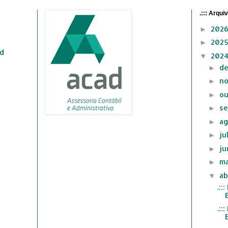
.::: Arqui
202
►
202
►
ad
202
▼
d
►
n
►
ou
►
se
►
ag
►
ju
►
ju
►
ma
►
ab
▼
.:
.: