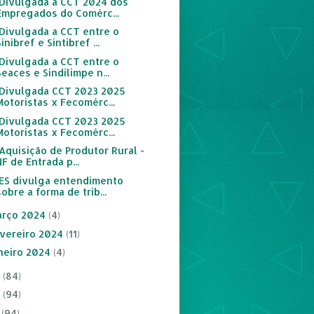
:: Divulgada a CCT 2024 dos
Empregados do Comérc...
: Divulgada a CCT entre o
Sinibref e Sintibref ...
: Divulgada a CCT entre o
Seaces e Sindilimpe n...
:: Divulgada CCT 2023 2025
Motoristas x Fecomérc...
:: Divulgada CCT 2023 2025
Motoristas x Fecomérc...
: Aquisição de Produtor Rural -
NF de Entrada p...
:: ES divulga entendimento
sobre a forma de trib...
rço 2024
(4)
vereiro 2024
(11)
neiro 2024
(4)
3
(84)
2
(94)
1
(94)