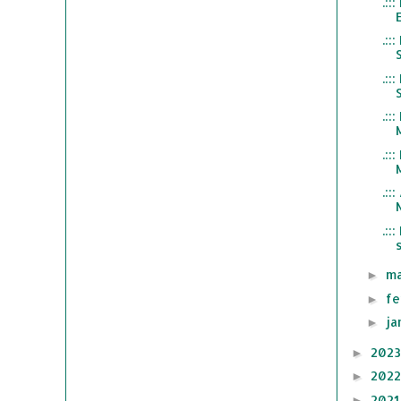
.:
.::
.::
.:
.:
.::
.:
ma
►
fe
►
ja
►
202
►
202
►
202
►