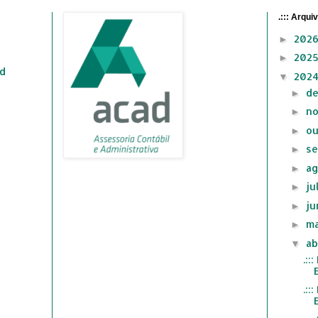
.::: Arqui
202
►
202
►
ad
202
▼
d
►
n
►
ou
►
se
►
ag
►
ju
►
ju
►
ma
►
ab
▼
.:
.: