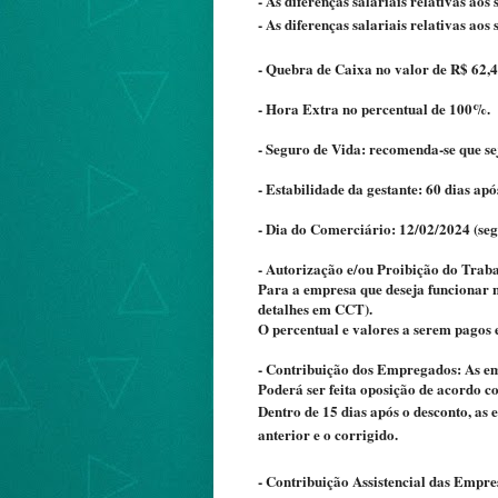
- As diferenças salariais relativas ao
- As diferenças salariais relativas ao
- Quebra de Caixa no valor de R$ 62,
- Hora Extra no percentual de 100%.
- Seguro de Vida: recomenda-se que sej
- Estabilidade da gestante: 60 dias ap
- Dia do Comerciário: 12/02/2024 (seg
- Autorização e/ou Proibição do Traba
Para a empresa que deseja funcionar n
detalhes em CCT).
O percentual e valores a serem pagos
- Contribuição dos Empregados: As em
Poderá ser feita oposição de acordo c
Dentro de 15 dias após o desconto, a
anterior e o corrigido.
- Contribuição Assistencial das Empr