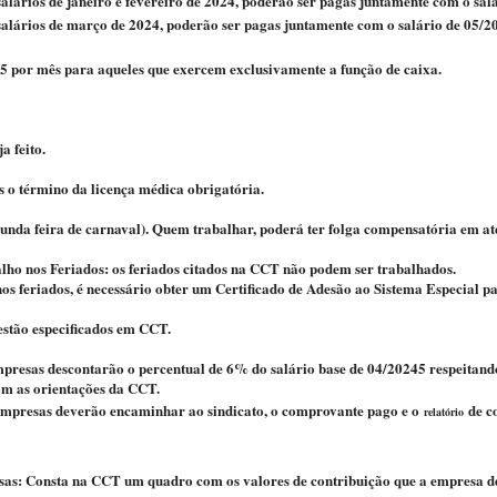
s salários de janeiro e fevereiro de 2024, poderão ser pagas juntamente com o sal
s salários de março de 2024, poderão ser pagas juntamente com o salário de 05/2
45 por mês para aqueles que exercem exclusivamente a função de caixa.
a feito.
ós o término da licença médica obrigatória.
unda feira de carnaval). Quem trabalhar, poderá ter folga compensatória em até
lho nos Feriados: os feriados citados na CCT não podem ser trabalhados.
os feriados, é necessário obter um Certificado de Adesão ao Sistema Especial 
 estão especificados em CCT.
presas descontarão o percentual de 6% do salário base de 04/20245 respeitando
om as orientações da CCT.
s empresas deverão encaminhar ao sindicato, o comprovante pago e o
de co
relatório
esas: Consta na CCT um quadro com os valores de contribuição que a empresa d