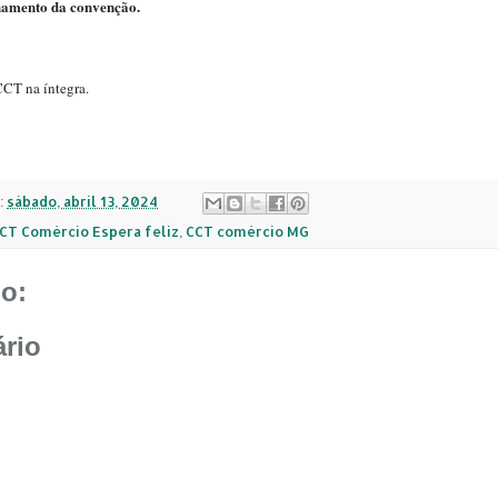
chamento da convenção.
CCT na íntegra.
:
sábado, abril 13, 2024
CT Comércio Espera feliz
,
CCT comércio MG
o:
rio