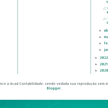
.::
.::
ab
►
ma
►
fe
►
ja
►
202
►
202
►
202
►
nce à Acad Contabilidade, sendo vedada sua reprodução sem m
Blogger
.