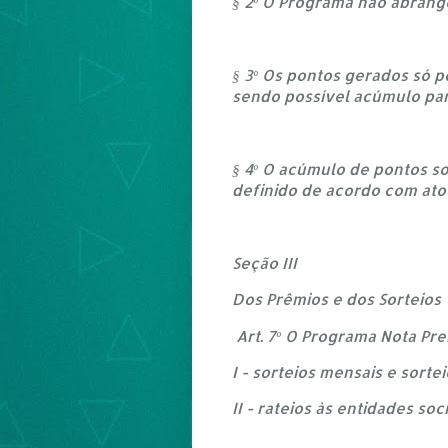
§ 2º O Programa não abrange
§ 3º Os pontos gerados só 
sendo possível acúmulo par
§ 4º O acúmulo de pontos so
definido de acordo com ato
Seção III
Dos Prêmios e dos Sorteios
Art. 7º O Programa Nota Pr
I - sorteios mensais e sort
II - rateios às entidades so