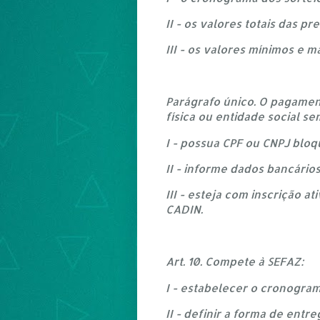
II - os valores totais das pr
III - os valores mínimos e 
Parágrafo único. O pagamen
física ou entidade social se
I - possua CPF ou CNPJ blo
II - informe dados bancários
III - esteja com inscrição a
CADIN.
Art. 10. Compete à SEFAZ:
I - estabelecer o cronogra
II - definir a forma de ent