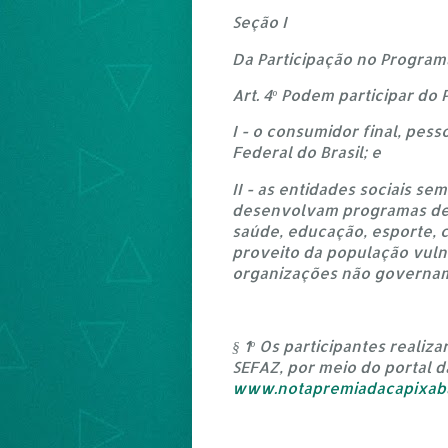
Seção I
Da Participação no Program
Art. 4º Podem participar do
I - o consumidor final, pess
Federal do Brasil; e
II - as entidades sociais se
desenvolvam programas de a
saúde, educação, esporte, c
proveito da população vulne
organizações não governamen
§ 1º Os participantes reali
SEFAZ, por meio do portal 
www.notapremiadacapixaba