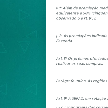
§ 1º Além da premiação medi
equivalente a 50% (cinquent
observado o a rt. 9º, I.
§ 2º As premiações indicad
Fazenda.
Art. 8º Os prêmios ofertado
realizar as suas compras.
Parágrafo único. As regiõe
Art. 9º A SEFAZ, em relação 
I - o cronograma dos sorteio