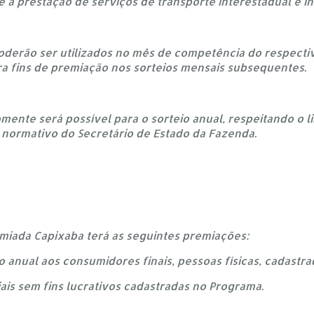
 a prestação de serviços de transporte interestadual e in
poderão ser utilizados no mês de competência do respecti
a fins de premiação nos sorteios mensais subsequentes.
mente será possível para o sorteio anual, respeitando o l
 normativo do Secretário de Estado da Fazenda.
emiada Capixaba terá as seguintes premiações:
eio anual aos consumidores finais, pessoas físicas, cadastr
ciais sem fins lucrativos cadastradas no Programa.