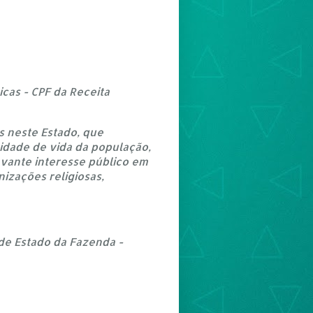
icas - CPF da Receita
as neste Estado, que
idade de vida da população,
evante interesse público em
izações religiosas,
 de Estado da Fazenda -